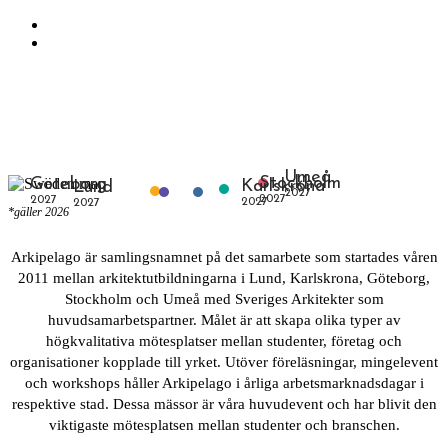
Skip to primary navigation
Skip to main content
Umeå
Stockholm
Göteborg
Karlskrona
Lund
2027
2027
2027
2027
2027
*gäller 2026
Arkipelago är samlingsnamnet på det samarbete som startades våren
2011 mellan arkitektutbildningarna i Lund, Karlskrona, Göteborg,
Stockholm och Umeå med Sveriges Arkitekter som
huvudsamarbetspartner. Målet är att skapa olika typer av
högkvalitativa mötesplatser mellan studenter, företag och
organisationer kopplade till yrket. Utöver föreläsningar, mingelevent
och workshops håller Arkipelago i årliga arbetsmarknadsdagar i
respektive stad. Dessa mässor är våra huvudevent och har blivit den
viktigaste mötesplatsen mellan studenter och branschen.