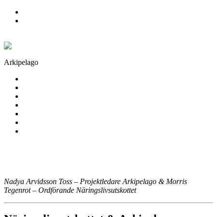
Skip to primary navigation
Skip to main content
Arkipelago
Lund
Idéutlysning
Monterpaket
Intresseanmälan
Mässdeltagare 2026
Arkiv
Om oss
Nadya Arvidsson Toss – Projektledare Arkipelago & Morris
Tegenrot – Ordförande Näringslivsutskottet