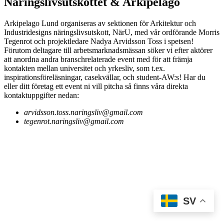
Näringslivsutskottet & Arkipelago
Arkipelago Lund organiseras av sektionen för Arkitektur och
Industridesigns näringslivsutskott, NärU, med vår ordförande Morris
Tegenrot och projektledare Nadya Arvidsson Toss i spetsen!
Förutom deltagare till arbetsmarknadsmässan söker vi efter aktörer
att anordna andra branschrelaterade event med för att främja
kontakten mellan universitet och yrkesliv, som t.ex.
inspirationsföreläsningar, casekvällar, och student-AW:s! Har du
eller ditt företag ett event ni vill pitcha så finns våra direkta
kontaktuppgifter nedan:
arvidsson.toss.naringsliv@gmail.com
tegenrot.naringsliv@gmail.com
SV