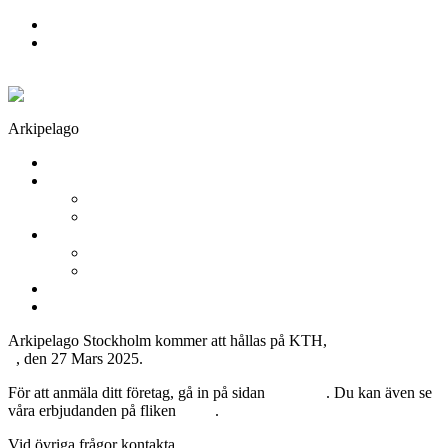
Skip to primary navigation
Skip to main content
Arkipelago
Stockholm
Utställare
2026
2025
För utställare
Monterpaket
Anmälan
Arkiv
Om oss
Arkipelago Stockholm kommer att hållas på KTH,
Osquars Backe
5
, den 27 Mars 2025.
För att anmäla ditt företag, gå in på sidan
Anmälan
. Du kan även se
våra erbjudanden på fliken
Paket
.
Vid övriga frågor kontakta
stockholm@arkipelago.nu